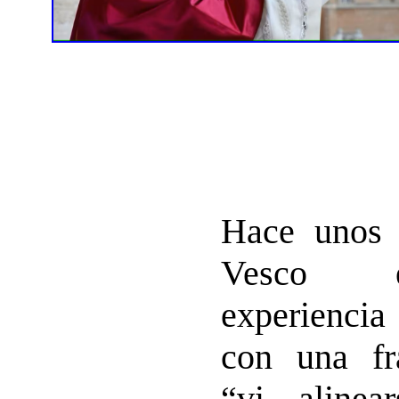
Hace unos 
Vesco e
experienci
con una fra
“vi alinea