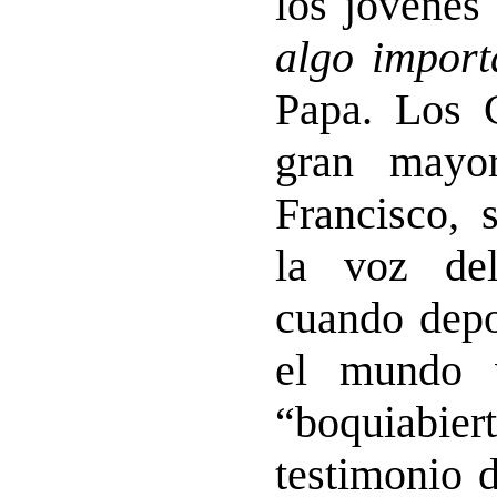
los jóvene
algo import
Papa. Los C
gran mayor
Francisco, 
la voz del
cuando depo
el mundo 
“boquiabi
testimonio 