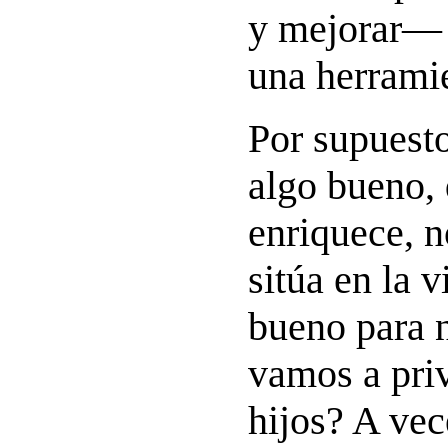
y mejorar— 
una herrami
Por supuesto
algo bueno,
enriquece, n
sitúa en la v
bueno para n
vamos a priv
hijos? A vec