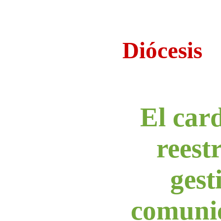
Diócesis
El car
reest
gest
comunic