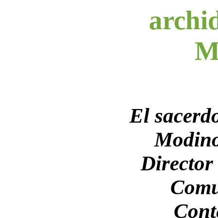
archid
M
El sacerd
Modino
Director
Comu
Cont