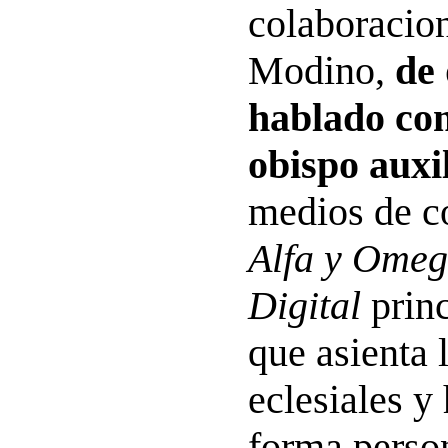
colaboracion
Modino,
de 
hablado co
obispo auxi
medios de c
Alfa y Ome
Digital
princ
que asienta 
eclesiales y
forma person