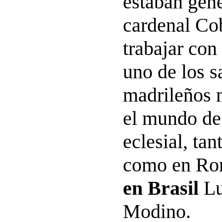
estaban gene
cardenal Cob
trabajar con 
uno de los s
madrileños 
el mundo de
eclesial, ta
como en R
en Brasil
Lu
Modino.