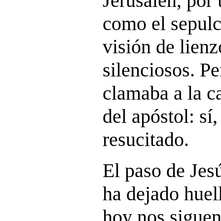
Jerusalén, por
como el sepulc
visión de lien
silenciosos. Pe
clamaba a la c
del apóstol: s
resucitado.
El paso de Jesú
ha dejado huel
hoy nos siguen