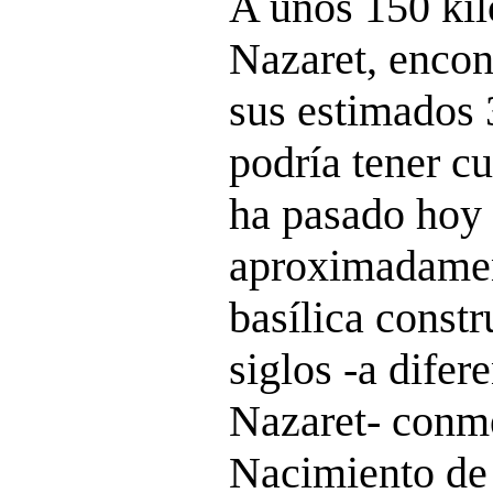
A unos 150 kil
Nazaret, enco
sus estimados 
podría tener c
ha pasado hoy
aproximadamen
basílica const
siglos -a difer
Nazaret- conm
Nacimiento de