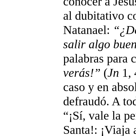
conocer a Jesú
al dubitativo 
Natanael:
“¿De
salir algo bue
palabras para 
verás!”
(
Jn
1, 
caso y en abso
defraudó. A tod
“¡Sí, vale la p
Santa!: ¡Viaja a