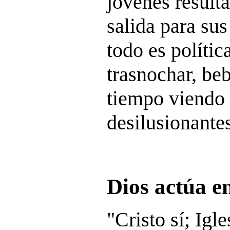
jóvenes resulta
salida para su
todo es políti
trasnochar, beb
tiempo viendo 
desilusionantes
Dios actúa en
"Cristo sí; Igl