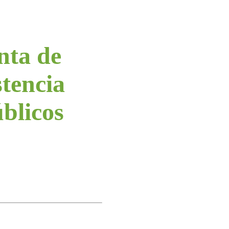
nta de
stencia
úblicos