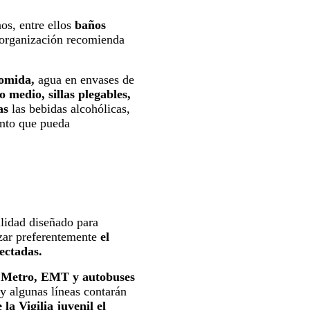
nos, entre ellos
baños
organización recomienda
comida,
agua en envases de
 medio, sillas plegables,
as
las bebidas alcohólicas,
mento que pueda
ilidad diseñado para
izar preferentemente
el
ectadas.
n Metro, EMT y autobuses
 y algunas líneas contarán
 la Vigilia juvenil el