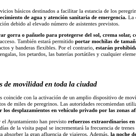
icios básicos destinados a facilitar la estancia de los peregri
ecimiento de agua y atención sanitaria de emergencia.
La 
ación debido al elevado número de asistentes previstos.
var gorra o pañuelo para protegerse del sol, crema solar, 
 acceso. También estará permitido
portar mochilas de tamaño
tos y banderas flexibles. Por el contrario,
estarán prohibid
engalas, los petardos, las baterías portátiles y cualquier ele
 de movilidad en toda la ciudad
s coincide con la activación de un amplio dispositivo de mov
ntos de miles de peregrinos. Las autoridades recomiendan util
ar los desplazamientos en vehículo privado por las zonas af
el Ayuntamiento han previsto
refuerzos extraordinarios e
días de la visita papal se incrementará la frecuencia de trenes
ra absorber la gran afluencia de viajeros. Además,
la noche de