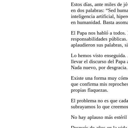
Estos días, ante miles de 
en dos palabras: “Sed hum
inteligencia artificial, hi
en humanidad. Basta asomars
El Papa nos habló a todos.
responsabilidades públicas. 
aplaudieron sus palabras, s
Lo hemos visto enseguida. A
llevar el discurso del Papa 
Nada nuevo, por desgracia. 
Existe una forma muy cómo
que confirma mis reproches
propias flaquezas.
El problema no es que cada
subrayamos lo que creemos a
No hay aplauso más estéril 
Después de años en la vida 