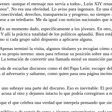
jóvenes -aunque el mensaje nos servía a todos-, León XIV res
anos”. No era una obviedad. Lo aviso para ingenuos. En una 
perconectividad, derechos, transparencia y progreso, no siemp
e a un telediario. Me da igual con noticias nacionales que i
 En un momento dado, específicamente a los jóvenes. En otro,
Y allí la práctica totalidad de los políticos aplaudió. Bien está
ino si cada grupo salió dispuesto a aplicarse alguna.
penas terminó la visita, algunos titulares ya recogían cómo c
a su propio terreno: unos para reforzar su posición sobre una m
La tentación de convertir una llamada moral en munición part
da de escuchar discursos como el del Papa León: escoger de
 al adversario y saltarme, como quien pasa una página incóm
 uno subraye una parte del discurso. Eso es inevitable. El p
cusa al otro y dejamos intacto lo que podría corregirnos a n
que el que celebra una verdad que interpela pensando que sie
pública y de seguir de cerca a jóvenes universitarios, cada v