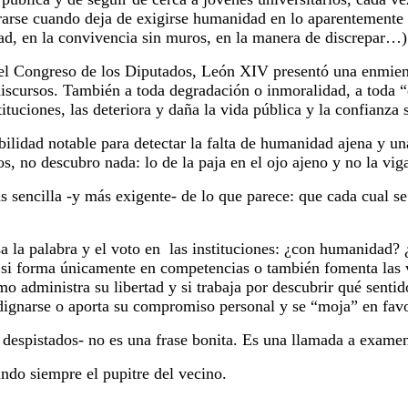
rarse cuando deja de exigirse humanidad en lo aparentemente 
idad, en la convivencia sin muros, en la manera de discrepar…)
 el Congreso de los Diputados, León XIV presentó una enmien
 discursos. También a toda degradación o inmoralidad, a toda
tituciones, las deteriora y daña la vida pública y la confianza 
lidad notable para detectar la falta de humanidad ajena y una
s, no descubro nada: lo de la paja en el ojo ajeno y no la viga
s sencilla -y más exigente- de lo que parece: que cada cual se 
sa la palabra y el voto en las instituciones: ¿con humanidad?
 si forma únicamente en competencias o también fomenta las 
ómo administra su libertad y si trabaja por descubrir qué sentid
indignarse o aporta su compromiso personal y se “moja” en fav
despistados- no es una frase bonita. Es una llamada a examen
ndo siempre el pupitre del vecino.