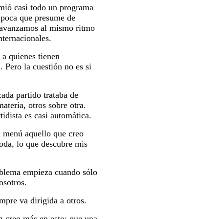
umió casi todo un programa
época que presume de
re avanzamos al mismo ritmo
nternacionales.
 a quienes tienen
. Pero la cuestión no es si
ada partido trataba de
ateria, otros sobre otra.
idista es casi automática.
l menú aquello que creo
oda, lo que descubre mis
roblema empieza cuando sólo
osotros.
mpre va dirigida a otros.
ez creo más en esto: que una