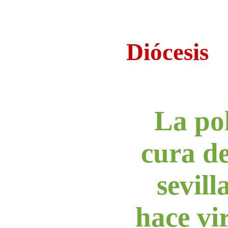
Diócesis
La po
cura d
sevill
hace vi