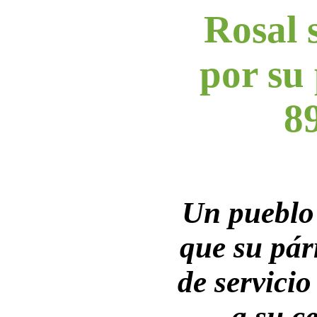
Rosal 
por su
8
Un pueblo
que su pár
de servicio
a su c