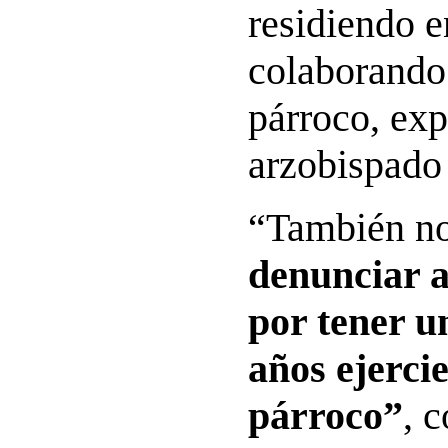
residiendo e
colaborando
párroco, exp
arzobispado 
“También no
denunciar a
por tener u
años ejerc
párroco”
, 