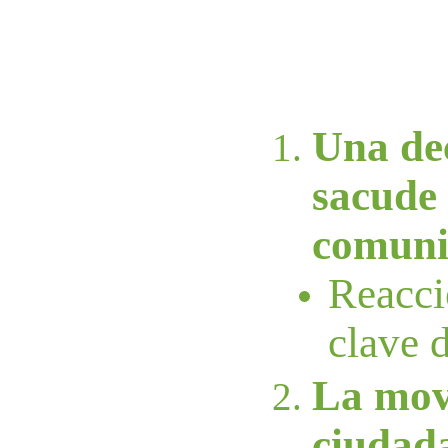
Una de
sacude
comuni
Reacci
clave 
La mov
ciudada