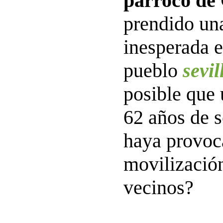
párroco de
prendido un
inesperada 
pueblo
sevi
posible que 
62 años de s
haya provoc
movilizació
vecinos?