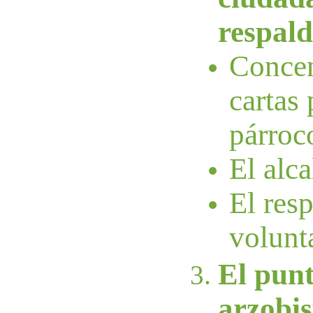
respald
Concen
cartas
párroc
El alca
El resp
volunt
El punt
arzobis