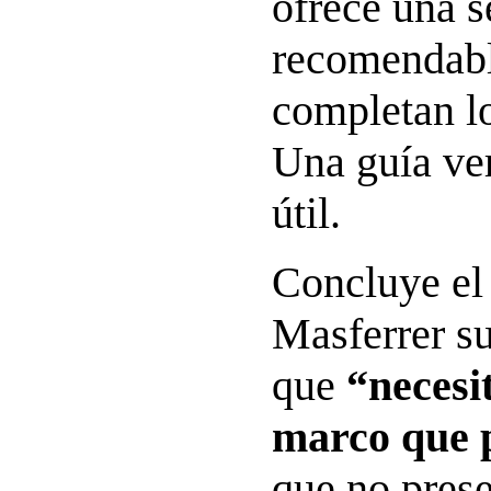
ofrece una s
recomendabl
completan lo
Una guía ve
útil.
Concluye el
Masferrer su
que
“necesi
marco que p
que no prese