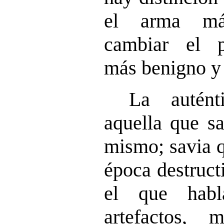
el arma má
cambiar el p
más benigno y 
La autént
aquella que s
mismo; savia q
época destruct
el que habl
artefactos, 