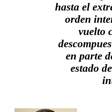
hasta el ext
orden inte
vuelto 
descompuest
en parte d
estado d
in