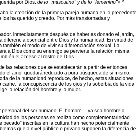
9
querida por Dios,
de lo ‘‘masculino'' y de lo ‘‘femenino''
».
aba la creación de la primera pareja humana en la precedente
s los ha querido y creado. Por más transtornadas y
Creador. Inmediatamente después de haberles donado el jardín,
la diferencia esencial entre Dios y la humanidad. En virtud de
 también el modo de vivir su diferenciación sexual. La
dera a Dios como su enemigo se pervierte la relación misma
ambién el acceso al rostro de Dios.
de las relaciones que se establecerán a partir de entonces
udo el amor quedará reducido a pura búsqueda de sí mismo,
toria de la humanidad reproduce, de hecho, estas situaciones
carne, la concupiscencia de los ojos y la soberbia de la vida
ige la relación del hombre y la mujer.
cter personal del ser humano. El hombre —ya sea hombre o
gnidad de las personas se realiza como complementariedad
de pecado'' inscritas en la cultura han hecho potencialmente
oblemas que a nivel público o privado suponen la diferencia de