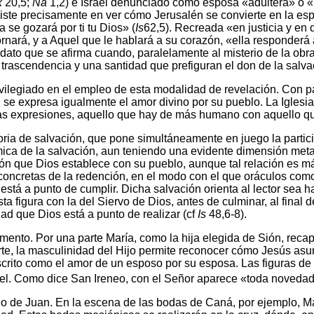
x
20,5;
Na
1,2) e Israel denunciado como esposa «adúltera» o «p
nsiste precisamente en ver cómo Jerusalén se convierte en la e
 se gozará por ti tu Dios» (
Is
62,5). Recreada «en justicia y en
etornará, y a Aquel que le hablará a su corazón, «ella responderá
dato que se afirma cuando, paralelamente al misterio de la obra 
trascendencia y una santidad que prefiguran el don de la salvac
vilegiado en el empleo de esta modalidad de revelación. Con 
a, se expresa igualmente el amor divino por su pueblo. La Igles
smas expresiones, aquello que hay de más humano con aquello q
toria de salvación, que pone simultáneamente en juego la parti
ámica de la salvación, aun teniendo una evidente dimensión me
ión que Dios establece con su pueblo, aunque tal relación es m
oncretas de la redención, en el modo con el que oráculos como
está a punto de cumplir. Dicha salvación orienta al lector sea h
 figura con la del Siervo de Dios, antes de culminar, al final de
ad que Dios está a punto de realizar (cf
Is
48,6-8).
nto. Por una parte María, como la hija elegida de Sión, recapi
parte, la masculinidad del Hijo permite reconocer cómo Jesús as
crito como el amor de un esposo por su esposa. Las figuras de 
uel. Como dice San Ireneo, con el Señor aparece «toda novedad
io de Juan. En la escena de las bodas de Caná, por ejemplo, Ma