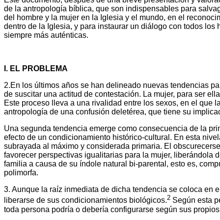
de la antropología bíblica, que son indispensables para salva
del hombre y la mujer en la Iglesia y el mundo, en el reconoc
dentro de la Iglesia, y para instaurar un diálogo con todos l
siempre más auténticas.
I. EL PROBLEMA
2.En los últimos años se han delineado nuevas tendencias par
de suscitar una actitud de contestación. La mujer, para ser e
Este proceso lleva a una rivalidad entre los sexos, en el que 
antropología de una confusión deletérea, que tiene su implicac
Una segunda tendencia emerge como consecuencia de la primer
efecto de un condicionamiento histórico-cultural. En esta nive
subrayada al máximo y considerada primaria. El obscurecerse 
favorecer perspectivas igualitarias para la mujer, liberándol
familia a causa de su índole natural bi-parental, esto es, c
polimorfa.
3. Aunque la raíz inmediata de dicha tendencia se coloca en 
2
liberarse de sus condicionamientos biológicos.
Según esta pe
toda persona podría o debería configurarse según sus propios 