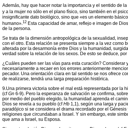
Además, hay que hacer notar la importancia y el sentido de la
y a la mujer no sólo en el plano físico, sino también en el psi
insignificante dato biológico, sino que «es un elemento básico
12
humano».
Esta capacidad de amar, reflejo e imagen de Dios 
de la persona.
Se trata de la dimensión antropológica de la sexualidad, insep
con el otro. Esta relación se presenta siempre a la vez como 
alterada por la desarmonía entre Dios y la humanidad, surgida 
verdad sobre la relación de los sexos. De esto se deduce, por 
¿Cuáles pueden ser las vías para esta curación? Considerar y 
necesariamente a recaer en los errores anteriormente mencion
pecador. Una orientación clara en tal sentido se nos ofrece co
de realizarse, tendrá una larga preparación histórica.
9.Una primera victoria sobre el mal está representada por la h
(cf
Gn
6-9). Pero la esperanza de salvación se confirma, sobre
por medio del pueblo elegido, la humanidad aprenda el camino
Dios se revela a su pueblo (cf
Hb
1,1), según una larga y paci
paradójico si se considera el drama recordado por el Génesis y
religiones que circundaban a Israel. Y sin embargo, este si
que ama a Israel, su Esposa.