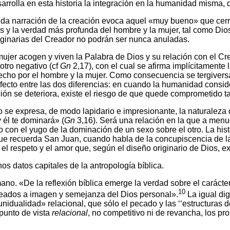
desarrolla en esta historia la integración en la humanidad misma, 
nda narración de la creación evoca aquel «muy bueno» que cerr
os y la verdad más profunda del hombre y la mujer, tal como Dio
iginarias del Creador no podrán ser nunca anuladas.
 mujer acogen y viven la Palabra de Dios y su relación con el 
otro negativo (cf
Gn
2,17), con el cual se afirma implícitamente 
hecho por el hombre y la mujer. Como consecuencia se tergiversa
efecto entre las dos diferencias: en cuando la humanidad consi
ción se deteriora, existe el riesgo de que quede comprometido t
 se expresa, de modo lapidario e impresionante, la naturaleza 
y él te dominará» (
Gn
3,16). Será una relación en la que a men
 con el yugo de la dominación de un sexo sobre el otro. La his
ue recuerda San Juan, cuando habla de la concupiscencia de la 
, el respeto y el amor que, según el diseño originario de Dios, ex
os datos capitales de la antropología bíblica.
umano. «De la reflexión bíblica emerge la verdad sobre el cará
10
reados a imagen y semejanza del Dios personal».
La igual di
unidualidad» relacional, que sólo el pecado y las ‘‘estructuras 
 punto de vista
relacional
, no competitivo ni de revancha, los pr