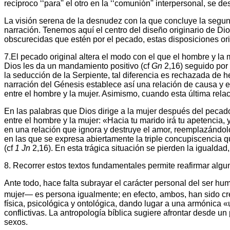
recíproco ‘‘para'' el otro en la ‘‘comunión'' interpersonal, se 
La visión serena de la desnudez con la que concluye la segu
narración. Tenemos aquí el centro del diseño originario de Di
obscurecidas que estén por el pecado, estas disposiciones or
7.El pecado original altera el modo con el que el hombre y la
Dios les da un mandamiento positivo (cf
Gn
2,16) seguido por 
la seducción de la Serpiente, tal diferencia es rechazada de 
narración del Génesis establece así una relación de causa y 
entre el hombre y la mujer. Asimismo, cuando esta última rela
En las palabras que Dios dirige a la mujer después del pecado
entre el hombre y la mujer: «Hacia tu marido irá tu apetencia, 
en una relación que ignora y destruye el amor, reemplazándolo
en las que se expresa abiertamente la triple concupiscencia q
(cf
1 Jn
2,16). En esta trágica situación se pierden la igualdad
8. Recorrer estos textos fundamentales permite reafirmar algun
Ante todo, hace falta subrayar el carácter personal del ser h
mujer— es persona igualmente; en efecto, ambos, han sido c
física, psicológica y ontológica, dando lugar a una armónica «
conflictivas. La antropología bíblica sugiere afrontar desde un
sexos.