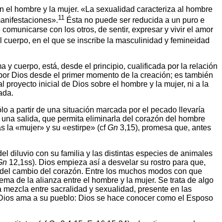
n el hombre y la mujer. «La sexualidad caracteriza al hombre
11
manifestaciones».
Ésta no puede ser reducida a un puro e
comunicarse con los otros, de sentir, expresar y vivir el amor
 cuerpo, en el que se inscribe la masculinidad y femineidad
y cuerpo, está, desde el principio, cualificada por la relación
 por Dios desde el primer momento de la creación; es también
 proyecto inicial de Dios sobre el hombre y la mujer, ni a la
ada.
lo a partir de una situación marcada por el pecado llevaría
 una salida, que permita eliminarla del corazón del hombre
s la «mujer» y su «estirpe» (cf
Gn
3,15), promesa que, antes
el diluvio con su familia y las distintas especies de animales
Gn
12,1ss). Dios empieza así a desvelar su rostro para que,
to del cambio del corazón. Entre los muchos modos con que
ema de la alianza entre el hombre y la mujer. Se trata de algo
a mezcla entre sacralidad y sexualidad, presente en las
 Dios ama a su pueblo: Dios se hace conocer como el Esposo