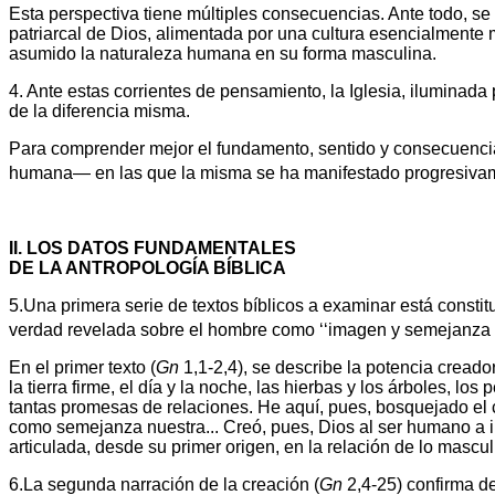
Esta perspectiva tiene múltiples consecuencias. Ante todo, se 
patriarcal de Dios, alimentada por una cultura esencialmente m
asumido la naturaleza humana en su forma masculina.
4. Ante estas corrientes de pensamiento, la Iglesia, iluminada 
de la diferencia misma.
Para comprender mejor el fundamento, sentido y consecuencia
humana— en las que la misma se ha manifestado progresivamen
II. LOS DATOS FUNDAMENTALES
DE LA ANTROPOLOGÍA BÍBLICA
5.Una primera serie de textos bíblicos a examinar está constitu
verdad revelada sobre el hombre como ‘‘imagen y semejanza de
En el primer texto (
Gn
1,1-2,4), se describe la potencia creado
la tierra firme, el día y la noche, las hierbas y los árboles, l
tantas promesas de relaciones. He aquí, pues, bosquejado el
como semejanza nuestra... Creó, pues, Dios al ser humano a i
articulada, desde su primer origen, en la relación de lo mas
6.La segunda narración de la creación (
Gn
2,4-25) confirma de