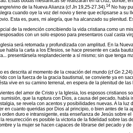
dad. Estas bodas mesiánicas se realizarán en la cruz, dónde, 
14
sangre/vino de la Nueva Alianza (cf
Jn
19,25-27.34).
No hay pue
egra cuando oye la voz del novio y tiene que eclipsarse a su lle
novio. Esta es, pues, mi alegría, que ha alcanzado su plenitud. 
pcial de la redención concibiendo la vida cristiana como un mist
esposados con un solo esposo para presentaros cual casta virg
 la Iglesia será retomada y profundizada con amplitud. En la Nu
ue habla la carta a los Efesios, se hace presente en cada baut
ara... presentársela resplandeciente a sí mismo; sin que tenga 
mo es descrita al momento de la creación del mundo (cf
Gn
2,24),
vido con la fuerza de la gracia bautismal, se convierte ya en sac
sta vive en su camino terrenal, en espera de la plenitud de las
ivientes del amor de Cristo y la Iglesia, los esposos cristianos
sumisión, que la ruptura con Dios, a causa del pecado, había int
algia, se revela con acentos y posibilidades nuevas. A la luz de
r en cuanto queridas por Dios al principio, o bien antes de la a
 orden duro e intransigente, esta enseñanza de Jesús sobre el 
la resurrección es posible la victoria de la fidelidad sobre las 
hombre y la mujer se hacen capaces de librarse del pecado y de 