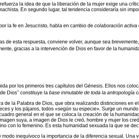
refuerza la idea de que la liberación de la mujer exige una crít
achista. En segundo lugar, tal tendencia consideraría sin impor
por la fe en Jesucristo, habla en cambio de
colaboración activa
s de esta respuesta, conviene volver, aunque sea brevemente, 
te, gracias a la intervención de Dios en favor de la humanid
ida por los primeros tres capítulos del Génesis. Ellos nos colocan
 Dios'' constituye la
base inmutable de toda la antropología cr
ra de la Palabra de Dios, que obra realizando distinciones en el 
os peces y los pájaros, todos «según su especie». Surge un mundo 
 cuadro general en el que se coloca la creación de la humanid
magen suya, a imagen de Dios le creó, hombre y mujer los creó
culino con lo femenino. Es esta humanidad sexuada la que se de
 modo inequívoco la importancia de la diferencia sexual. Una ve