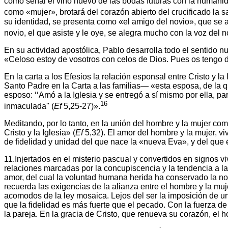
como señal el vino nuevo de las bodas futuras con la humani
como «mujer», brotará del corazón abierto del crucificado la 
su identidad, se presenta como «el amigo del novio», que se al
novio, el que asiste y le oye, se alegra mucho con la voz del 
En su actividad apostólica, Pablo desarrolla todo el sentido nu
«Celoso estoy de vosotros con celos de Dios. Pues os tengo d
En la carta a los Efesios la relación esponsal entre Cristo y
Santo Padre en la Carta a las familias— «esta esposa, de la q
esposo: ‘‘Amó a la Iglesia y se entregó a sí mismo por ella, p
16
inmaculada'' (
Ef
5,25-27)».
Meditando, por lo tanto, en la unión del hombre y la mujer co
Cristo y la Iglesia» (
Ef
5,32). El amor del hombre y la mujer, vi
de fidelidad y unidad del que nace la «nueva Eva», y del que é
11.Injertados en el misterio pascual y convertidos en signos v
relaciones marcadas por la concupiscencia y la tendencia a la 
amor, del cual la voluntad humana herida ha conservado la nost
recuerda las exigencias de la alianza entre el hombre y la muje
acomodos de la ley mosaica. Lejos del ser la imposición de un
que la fidelidad es más fuerte que el pecado. Con la fuerza de 
la pareja. En la gracia de Cristo, que renueva su corazón, el 