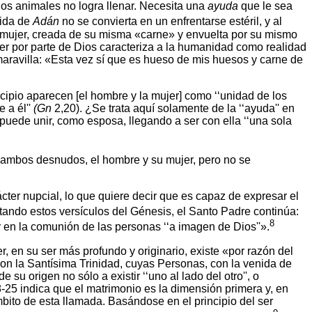
os animales no logra llenar. Necesita una
ayuda
que le sea
vida de
Adán
no se convierta en un enfrentarse estéril, y al
a mujer, creada de su misma «carne» y envuelta por su mismo
mujer por parte de Dios caracteriza a la humanidad como realidad
aravilla: «Esta vez sí que es hueso de mis huesos y carne de
cipio aparecen [el hombre y la mujer] como ‘‘unidad de los
 a él''
(Gn
2,20). ¿Se trata aquí solamente de la ‘‘ayuda'' en
puede unir, como esposa, llegando a ser con ella ‘‘una sola
n ambos desnudos, el hombre y su mujer, pero no se
cter nupcial, lo que quiere decir que es capaz de expresar el
ndo estos versículos del Génesis, el Santo Padre continúa:
8
ir en la comunión de las personas ‘‘a imagen de Dios''».
 en su ser más profundo y originario, existe «por razón del
on la Santísima Trinidad, cuyas Personas, con la venida de
su origen no sólo a existir ‘‘uno al lado del otro'', o
-25 indica que el matrimonio es la dimensión primera y, en
ámbito de esta llamada. Basándose en el principio del ser