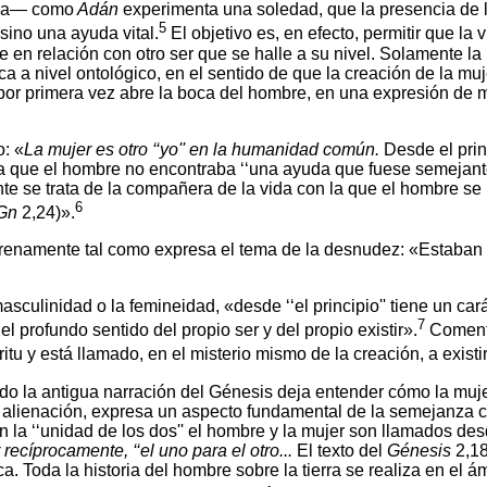
ica— como
Adán
experimenta una soledad, que la presencia de l
5
sino una ayuda vital.
El objetivo es, en efecto, permitir que la 
 en relación con otro ser que se halle a su nivel. Solamente l
fica a nivel ontológico, en el sentido de que la creación de la 
por primera vez abre la boca del hombre, en una expresión de m
o: «
La mujer es otro ‘‘yo'' en la humanidad común.
Desde el prin
n la que el hombre no encontraba ‘‘una ayuda que fuese semejante
e se trata de la compañera de la vida con la que el hombre se 
6
Gn
2,24)».
a serenamente tal como expresa el tema de la desnudez: «Estaba
culinidad o la femineidad, «desde ‘‘el principio'' tiene un cará
7
 profundo sentido del propio ser y del propio existir».
Comenta
itu y está llamado, en el misterio mismo de la creación, a exist
 la antigua narración del Génesis deja entender cómo la mujer,
r alienación, expresa un aspecto fundamental de la semejanza c
la ‘‘unidad de los dos'' el hombre y la mujer son llamados desde 
r recíprocamente, ‘‘el uno para el otro...
El texto del
Génesis
2,18
a. Toda la historia del hombre sobre la tierra se realiza en el 