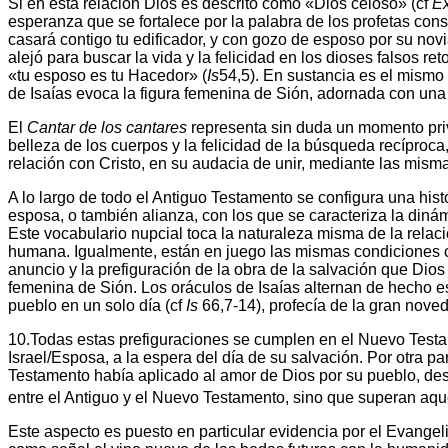
Si en esta relación Dios es descrito como «Dios celoso» (cf
E
esperanza que se fortalece por la palabra de los profetas co
casará contigo tu edificador, y con gozo de esposo por su novia
alejó para buscar la vida y la felicidad en los dioses falsos r
«tu esposo es tu Hacedor» (
Is
54,5). En sustancia es el mismo 
de Isaías evoca la figura femenina de Sión, adornada con una 
El
Cantar de los cantares
representa sin duda un momento pri
belleza de los cuerpos y la felicidad de la búsqueda recíproc
relación con Cristo, en su audacia de unir, mediante las mi
A lo largo de todo el Antiguo Testamento se configura una his
esposa, o también alianza, con los que se caracteriza la din
Este vocabulario nupcial toca la naturaleza misma de la relac
humana. Igualmente, están en juego las mismas condiciones c
anuncio y la prefiguración de la obra de la salvación que Dios 
femenina de Sión. Los oráculos de Isaías alternan de hecho esta
pueblo en un solo día (cf
Is
66,7-14), profecía de la gran noved
10.Todas estas prefiguraciones se cumplen en el Nuevo Testame
Israel/Esposa, a la espera del día de su salvación. Por otra 
Testamento había aplicado al amor de Dios por su pueblo, des
entre el Antiguo y el Nuevo Testamento, sino que superan aq
Este aspecto es puesto en particular evidencia por el Evangel