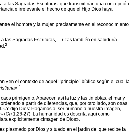
ica a las Sagradas Escrituras, que transmitirían una concepción
tancia e irrelevante el hecho de que el Hijo Dios haya
entre el hombre y la mujer, precisamente en el reconocimiento
a las Sagradas Escrituras, —ricas también en sabiduría
3
ad.
 «en el contexto de aquel ‘‘principio'' bíblico según el cual la
4
istiana
».
caos primigenio. Aparecen así la luz y las tinieblas, el mar y
ordenado a partir de diferencias, que, por otro lado, son otras
ad. «Y dijo Dios: Hagamos al ser humano a nuestra imagen,
» (
Gn
1,26-27). La humanidad es descrita aquí como
clara explícitamente «imagen de Dios».
z plasmado por Dios y situado en el jardín del que recibe la