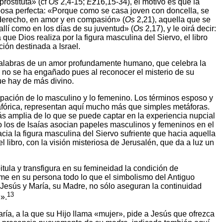
rostituta» (cf
Os
2,4-15;
Ez
16,15-34), el motivo es que la
sposa perfecta: «Porque como se casa joven con doncella, se
 derecho, en amor y en compasión» (
Os
2,21), aquella que se
 allí como en los días de su juventud» (
Os
2,17), y le oirá decir:
que Dios realiza por la figura masculina del Siervo, el libro
ión destinada a Israel.
palabras de un amor profundamente humano, que celebra la
ia no se ha engañado pues al reconocer el misterio de su
ue hay de más divino.
cipación de lo masculino y lo femenino. Los términos esposo y
tafórica, representan aquí mucho más que simples metáforas.
ás amplia de lo que se puede captar en la experiencia nupcial
 los de Isaías asocian papeles masculinos y femeninos en el
acia la figura masculina del Siervo sufriente que hacia aquella
l libro, con la visión misteriosa de Jerusalén, que da a luz un
tula y transfigura en su femineidad la condición de
ume en su persona todo lo que el simbolismo del Antiguo
Jesús y María, su Madre, no sólo aseguran la continuidad
13
».
ría, a la que su Hijo llama «mujer», pide a Jesús que ofrezca