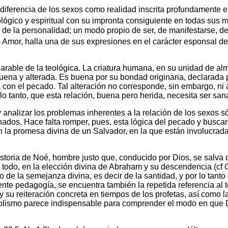
 diferencia de los sexos como realidad inscrita profundamente e
cológico y espiritual con su impronta consiguiente en todas sus 
 de la personalidad; un modo propio de ser, de manifestarse, de 
Amor, halla una de sus expresiones en el carácter esponsal del
arable de la teológica. La criatura humana, en su unidad de alma 
buena y alterada. Es buena por su bondad originaria, declarada
con el pecado. Tal alteración no corresponde, sin embargo, ni al
lo tanto, que esta relación, buena pero herida, necesita ser san
analizar los problemas inherentes a la relación de los sexos só
ados. Hace falta romper, pues, esta lógica del pecado y buscar
n la promesa divina de un Salvador, en la que están involucrada
istoria de Noé, hombre justo que, conducido por Dios, se salva d
 todo, en la elección divina de Abraham y su descendencia (cf
 de la semejanza divina, es decir de la santidad, y por lo tan
ente pedagogía, se encuentra también la repetida referencia al t
 su reiteración concreta en tiempos de los profetas, así como l
mbolismo parece indispensable para comprender el modo en que