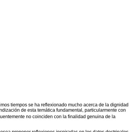
ltimos tiempos se ha reflexionado mucho acerca de la dignidad
fundización de esta temática fundamental, particularmente con
ecuentemente no coinciden con la finalidad genuina de la
sea proponer reflexiones inspiradas en los datos doctrinales