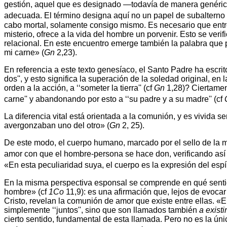
gestión, aquel que es designado —todavía de manera genér
adecuada. El término designa aquí no un papel de subalterno 
cabo mortal, solamente consigo mismo. Es necesario que entre
misterio, ofrece a la vida del hombre un porvenir. Esto se veri
relacional. En este encuentro emerge también la palabra que 
mi carne» (
Gn
2,23).
En referencia a este texto genesíaco, el Santo Padre ha escrit
dos'', y esto significa la superación de la soledad original, e
orden a la acción, a ‘‘someter la tierra'' (cf
Gn
1,28)? Ciertament
carne'' y abandonando por esto a ‘‘su padre y a su madre'' (cf
La diferencia vital está orientada a la comunión, y es vivid
avergonzaban uno del otro» (
Gn
2, 25).
De este modo, el cuerpo humano, marcado por el sello de la mas
amor con que el hombre-persona se hace don, verificando así el
«En esta peculiaridad suya, el cuerpo es la expresión del espír
En la misma perspectiva esponsal se comprende en qué sentido
hombre» (cf
1Co
11,9): es una afirmación que, lejos de evoca
Cristo, revelan la comunión de amor que existe entre ellas. «En 
simplemente ‘‘juntos'', sino que son llamados también
a existi
cierto sentido, fundamental de esta llamada. Pero no es la únic