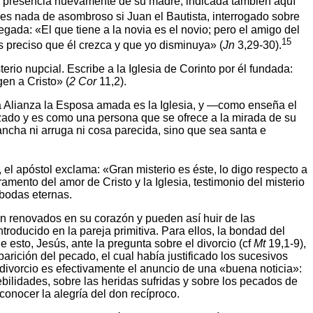
en presencia nuevamente de su madre, indicada también aquí
s nada de asombroso si Juan el Bautista, interrogado sobre
gada: «El que tiene a la novia es el novio; pero el amigo del
15
Es preciso que él crezca y que yo disminuya» (
Jn
3,29-30).
erio nupcial. Escribe a la Iglesia de Corinto por él fundada:
en a Cristo» (
2 Cor
11,2).
eva Alianza la Esposa amada es la Iglesia, y —como enseña el
izado y es como una persona que se ofrece a la mirada de su
mancha ni arruga ni cosa parecida, sino que sea santa e
 el apóstol exclama: «Gran misterio es éste, lo digo respecto a
ramento del amor de Cristo y la Iglesia, testimonio del misterio
 bodas eternas.
 son renovados en su corazón y pueden así huir de las
roducido en la pareja primitiva. Para ellos, la bondad del
 esto, Jesús, ante la pregunta sobre el divorcio (cf
Mt
19,1-9),
parición del pecado, el cual había justificado los sucesivos
divorcio es efectivamente el anuncio de una «buena noticia»:
debilidades, sobre las heridas sufridas y sobre los pecados de
conocer la alegría del don recíproco.