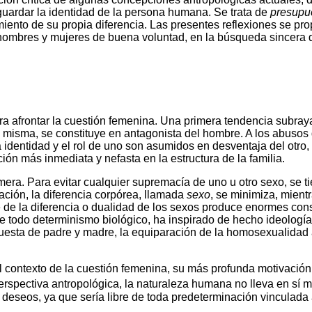
guardar la identidad de la persona humana. Se trata de
presupu
imiento de su propia diferencia. Las presentes reflexiones se 
os hombres y mujeres de buena voluntad, en la búsqueda sincera
a afrontar la cuestión femenina. Una primera tendencia subraya
lla misma, se constituye en antagonista del hombre. A los abus
la identidad y el rol de uno son asumidos en desventaja del otr
ión más inmediata y nefasta en la estructura de la familia.
a. Para evitar cualquier supremacía de uno u otro sexo, se ti
lación, la diferencia corpórea, llamada
sexo
, se minimiza, mient
de la diferencia o dualidad de los sexos produce enormes cons
a de todo determinismo biológico, ha inspirado de hecho ideolog
ompuesta de padre y madre, la equiparación de la homosexualida
el contexto de la cuestión femenina, su más profunda motivació
rspectiva antropológica, la naturaleza humana no lleva en sí 
deseos, ya que sería libre de toda predeterminación vinculada a