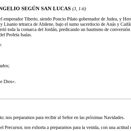
NGELIO SEGÚN SAN LUCAS
(3, 1-6)
l emperador Tiberio, siendo Poncio Pilato gobernador de Judea, y Hero
e, y Lisanio tetrarca de Abilene, bajo el sumo sacerdocio de Anás y Caifá
ecorrió toda la comarca del Jordán, predicando un bautismo de conversió
del Profeta Isaías.
:
jados;
de Dios
»
.
 nos preparamos para recibir al Señor en las próximas Navidades.
el Precursor,
nos exhorta a prepararnos para la venida, con una actitud 