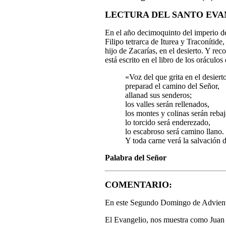
LECTURA DEL SANTO EVA
En el año decimoquinto del imperio de
Filipo tetrarca de Iturea y Traconítid
hijo de Zacarías, en el desierto. Y r
está escrito en el libro de los oráculos 
«
Voz del que grita en el desierto
preparad el camino del Señor,
allanad sus senderos;
los valles serán rellenados,
los montes y colinas serán reba
lo torcido será enderezado,
lo escabroso será camino llano.
Y toda carne verá la salvación 
Palabra del Señor
COMENTARIO:
En este Segundo Domingo de Adviento;
El Evangelio,
nos muestra como Juan 