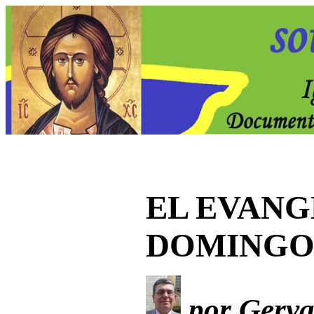
EL EVANG
DOMING
por Gervas