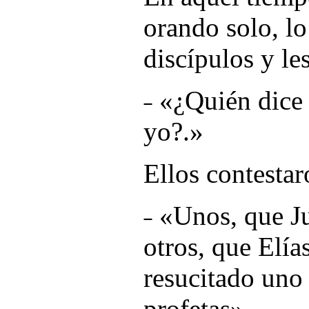
orando solo, l
discípulos y le
˗ «
¿Quién dice 
yo?
.»
Ellos contestar
˗ «
Unos, que Ju
otros, que Elía
resucitado uno 
profetas
»