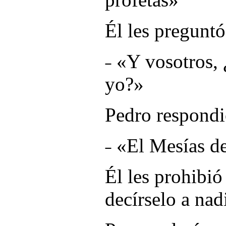
Él les preguntó
˗ «Y vosotros,
yo?»
Pedro respondi
˗ «
El Mesías d
Él les prohibi
decírselo a nad