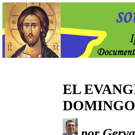
EL EVANG
DOMING
por Gervas