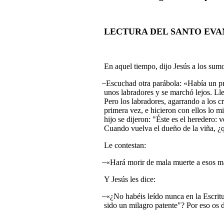
LECTURA DEL SANTO EV
En aquel tiempo, dijo Jesús a los sumo
̶
Escuchad otra parábola:
«
Había un pr
unos labradores y se marchó lejos. Lleg
Pero los labradores, agarrando a los c
primera vez, e hicieron con ellos lo m
hijo se dijeron: "Éste es el heredero:
Cuando vuelva el dueño de la viña, ¿q
Le contestan:
̶ «
Hará morir de mala muerte a esos mal
Y Jesús les dice:
̶ «
¿No habéis leído nunca en la Escritu
sido un milagro patente"? Por eso os d