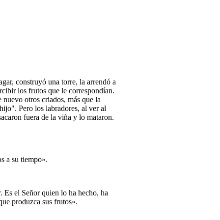
agar, construyó una torre, la arrendó a
cibir los frutos que le correspondían.
e nuevo otros criados, más que la
jo". Pero los labradores, al ver al
sacaron fuera de la viña y lo mataron.
os a su tiempo».
r. Es el Señor quien lo ha hecho, ha
 que produzca sus frutos».