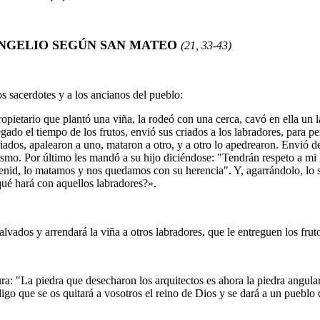
ANGELIO SEGÚN SAN MATEO
(21, 33-43)
s sacerdotes y a los ancianos del pueblo:
opietario que plantó una viña, la rodeó con una cerca, cavó en ella un l
ado el tiempo de los frutos, envió sus criados a los labradores, para per
riados, apalearon a uno, mataron a otro, y a otro lo apedrearon. Envió d
ismo. Por último les mandó a su hijo diciéndose: "Tendrán respeto a mi hi
 venid, lo matamos y nos quedamos con su herencia". Y, agarrándolo, lo 
ué hará con aquellos labradores?
».
vados y arrendará la viña a otros labradores, que le entreguen los frut
ra: "La piedra que desecharon los arquitectos es ahora la piedra angula
igo que se os quitará a vosotros el reino de Dios y se dará a un pueblo