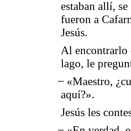
estaban allí, s
fueron a Cafar
Jesús.
Al encontrarlo e
lago, le pregun
̶ «Maestro, ¿c
aquí?».
Jesús les conte
̶ «En verdad, e