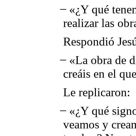
̶ «¿Y qué tene
realizar las ob
Respondió Jesú
̶ «La obra de d
creáis en el qu
Le replicaron:
̶ «¿Y qué signo
veamos y cream