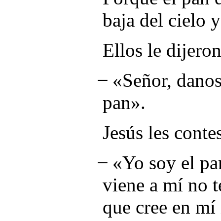
baja del cielo 
Ellos le dijeron
̶ «Señor, danos
pan».
Jesús les conte
̶ «Yo soy el pa
viene a mí no t
que cree en mí