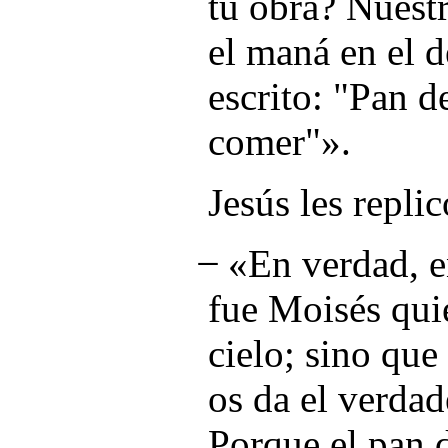
tu obra? Nuest
el maná en el d
escrito: "Pan de
comer"».
Jesús les replic
̶ «En verdad, 
fue Moisés qui
cielo; sino que
os da el verdad
Porque el pan d