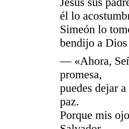
Jesús sus padr
él lo acostumb
Simeón lo tom
bendijo a Dios
― «
Ahora, Señ
promesa,
puedes dejar a 
paz.
Porque mis ojo
Salvador,