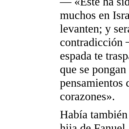
― «
Éste ha si
muchos en Isra
levanten; y se
contradicción
espada te trasp
que se pongan 
pensamientos 
corazones».
Había también 
hija de Fanuel,