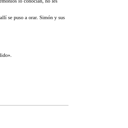
emonios lo conocían, no les
llí se puso a orar. Simón y sus
lido».