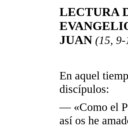
LECTURA 
EVANGELI
JUAN
(15, 9-
En aquel tiemp
discípulos:
― «Como el P
así os he ama