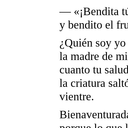
― «¡Bendita tú
y bendito el fr
¿Quién soy yo 
la madre de mi
cuanto tu salud
la criatura sal
vientre.
Bienaventurada
porque lo que 