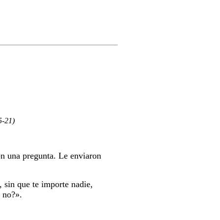
5-21)
on una pregunta. Le enviaron
 sin que te importe nadie,
o no?».