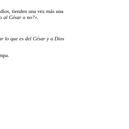
díos, tienden una vez más una
to al César o no?»
.
r lo que es del César y a Dios
ampa.