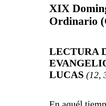
XIX Doming
Ordinario (
LECTURA 
EVANGELI
LUCAS
(12, 
En aquél tiemp