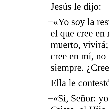
Jesús le dijo:
̶ «Yo soy la re
el que cree en
muerto, vivirá;
cree en mí, no
siempre. ¿Cree
Ella le contest
̶ «Sí, Señor: yo