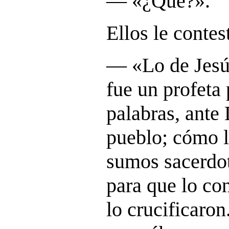
― «
¿Qué?
».
Ellos le contes
― «
Lo de Jesú
fue un profeta
palabras, ante 
pueblo; cómo l
sumos sacerdot
para que lo co
lo crucificaron