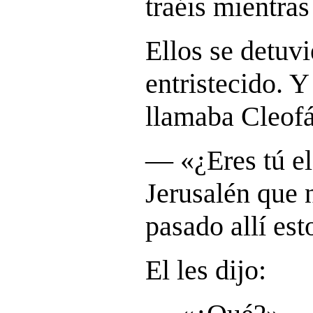
traéis mientra
Ellos se detuvi
entristecido. Y
llamaba Cleofá
― «
¿Eres tú e
Jerusalén que 
pasado allí est
El les dijo: