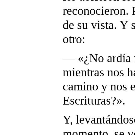
reconocieron. 
de su vista. Y 
otro:
― «
¿No ardía 
mientras nos h
camino y nos e
Escrituras?
».
Y, levantándos
momento, se v