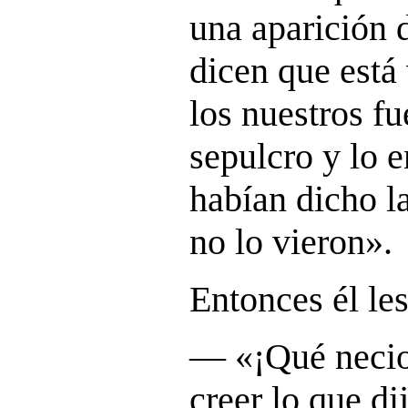
una aparición 
dicen que está
los nuestros f
sepulcro y lo 
habían dicho la
no lo vieron
».
Entonces él les
― «
¡Qué necio
creer lo que di