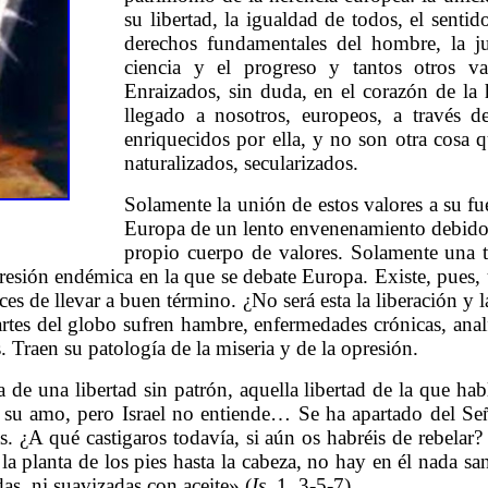
su libertad, la igualdad de todos, el sentid
derechos fundamentales del hombre, la just
ciencia y el progreso y tantos otros val
Enraizados, sin duda, en el corazón de la
llegado a nosotros, europeos, a través de
enriquecidos por ella, y no son otra cosa qu
naturalizados, secularizados.
Solamente la unión de estos valores a su fu
Europa de un lento envenenamiento debido 
propio cuerpo de valores. Solamente una t
resión endémica en la que se debate Europa. Existe, pues,
paces de llevar a buen término. ¿No será esta la liberación
rtes del globo sufren hambre, enfermedades crónicas, anal
s. Traen su patología de la miseria y de la opresión.
 de una libertad sin patrón, aquella libertad de la que ha
e su amo, pero Israel no entiende… Se ha apartado del Se
as. ¿A qué castigaros todavía, si aún os habréis de rebelar
a planta de los pies hasta la cabeza, no hay en él nada sa
as, ni suavizadas con aceite» (
Is
. 1, 3-5-7).