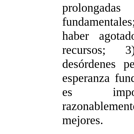
prolongadas
fundamental
haber agotad
recursos; 
desórdenes p
esperanza fund
es impos
razonablem
mejores.