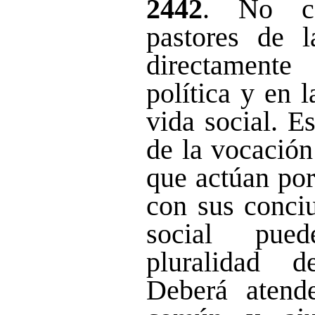
2442
. No co
pastores de la
directament
política y en 
vida social. E
de la vocació
que actúan por
con sus conci
social pue
pluralidad d
Deberá atend