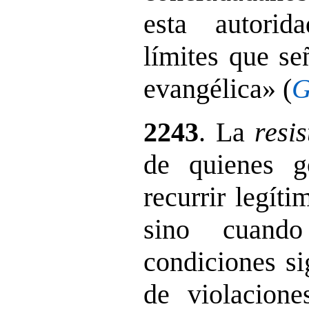
esta autorid
límites que se
evangélica» (
G
2243
. La
resi
de quienes g
recurrir legít
sino cuand
condiciones si
de violacione