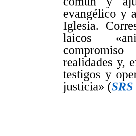
común y aju
evangélico y a
Iglesia. Corre
laicos «a
compromiso
realidades y, e
testigos y ope
justicia» (
SRS