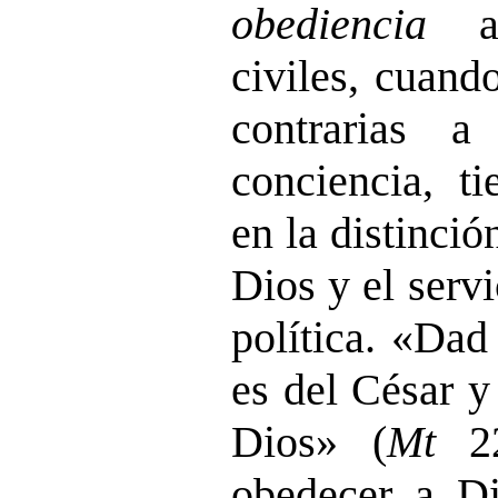
obediencia
a 
civiles, cuand
contrarias 
conciencia, ti
en la distinció
Dios y el serv
política. «Dad 
es del César y
Dios» (
Mt
22
obedecer a Di