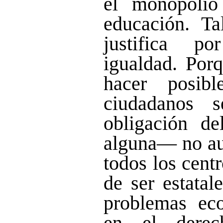
el monopolio
educación. T
justifica p
igualdad. Porq
hacer posib
ciudadanos 
obligación de
alguna— no aut
todos los cent
de ser estatal
problemas eco
en el derec