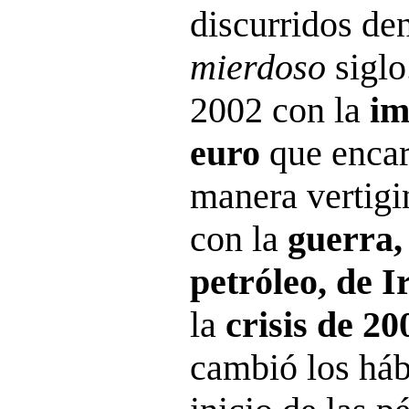
discurridos den
mierdoso
sigl
2002 con la
im
euro
que encar
manera vertig
con la
guerra,
petróleo, de I
la
crisis de 20
cambió los hábi