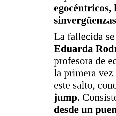
egocéntricos, l
sinvergüenzas
La fallecida s
Eduarda Rodrí
profesora de ed
la primera vez
este salto, co
jump
. Consis
desde un puen