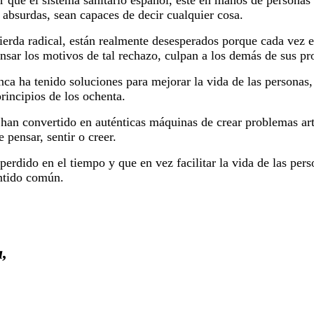
 que el sistema sanitario español, este en manos de personas
s absurdas, sean capaces de decir cualquier cosa.
uierda radical, están realmente desesperados porque cada vez
nsar los motivos de tal rechazo, culpan a los demás de sus pro
nca ha tenido soluciones para mejorar la vida de las personas,
principios de los ochenta.
 han convertido en auténticas máquinas de crear problemas art
 pensar, sentir o creer.
 perdido en el tiempo y que en vez facilitar la vida de las per
ntido común.
,