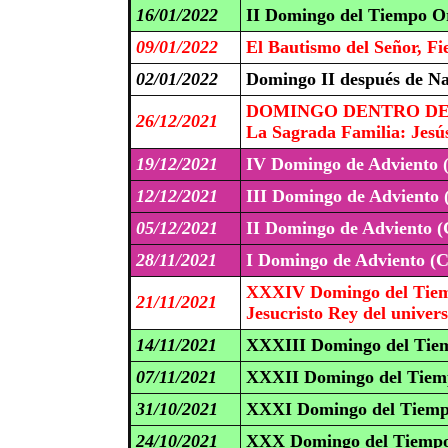
16/01/2022
II Domingo del Tiempo Or
09/01/2022
El Bautismo del Señor, Fi
02/01/2022
Domingo II después de N
DOMINGO DENTRO DE 
26/12/2021
La Sagrada Familia: Jesús
19/12/2021
IV Domingo de Adviento 
12/12/2021
III Domingo de Adviento 
05/12/2021
II Domingo de Adviento (
28/11/2021
I Domingo de Adviento (C
XXXIV Domingo del Tiem
21/11/2021
Jesucristo Rey del univer
14/11/2021
XXXIII Domingo del Tiem
07/11/2021
XXXII Domingo del Tiemp
31/10/2021
XXXI Domingo del Tiemp
24/10/2021
XXX Domingo del Tiempo